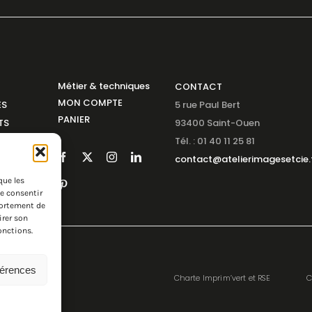
Métier & techniques
CONTACT
MON COMPTE
ES
5 rue Paul Bert
PANIER
TS
93400 Saint-Ouen
NS
Tél. : 01 40 11 25 81
SABLE
contact@atelierimagesetcie.
que les
de consentir
portement de
irer son
onctions.
férences
Charte Imprim’vert et RSE