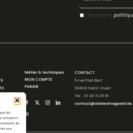
J’accepte la
politiqu
Métier & techniques
CONTACT
MON COMPTE
ES
5 rue Paul Bert
PANIER
TS
93400 Saint-Ouen
NS
Tél. : 01 40 11 25 81
SABLE
contact@atelierimagesetcie.
que les
de consentir
portement de
irer son