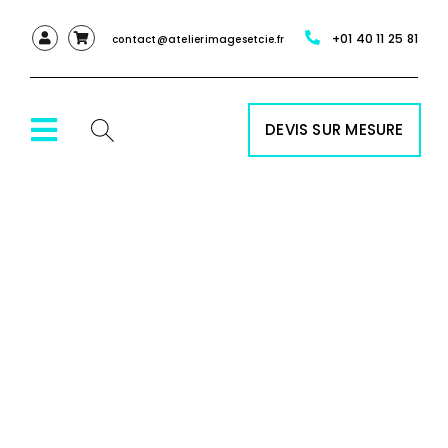
Passer
+01 40 11 25 81
au
contact@atelierimagesetcie.fr
contenu
DEVIS SUR MESURE
Toggle
Navigation
ACCUEIL
NOS SERVICES
NOS PRODUITS
RÉALISATIONS