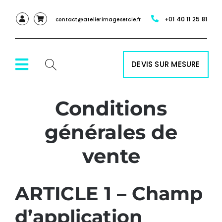
Passer
+01 40 11 25 81
au
contact@atelierimagesetcie.fr
contenu
DEVIS SUR MESURE
Toggle
Navigation
Conditions
ACCUEIL
générales de
NOS SERVICES
vente
NOS PRODUITS
ARTICLE 1 – Champ
RÉALISATIONS
d’application