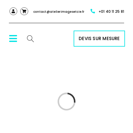
Passer
+01 40 11 25 81
au
contact@atelierimagesetcie.fr
contenu
DEVIS SUR MESURE
Toggle
Navigation
ACCUEIL
NOS SERVICES
Chargement…
NOS PRODUITS
RÉALISATIONS