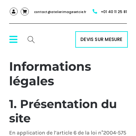
Passer
+01 40 11 25 81
au
contact@atelierimagesetcie.fr
contenu
DEVIS SUR MESURE
Toggle
Navigation
Informations
ACCUEIL
légales
NOS SERVICES
1. Présentation du
NOS PRODUITS
site
RÉALISATIONS
En application de l’article 6 de la loi n°2004-575