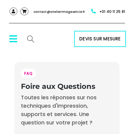
Passer
+01 40 11 25 81
au
contact@atelierimagesetcie.fr
contenu
DEVIS SUR MESURE
Toggle
Navigation
ACCUEIL
FAQ
NOS SERVICES
Foire aux Questions
Toutes les réponses sur nos
NOS PRODUITS
techniques d'impression,
supports et services. Une
question sur votre projet ?
RÉALISATIONS