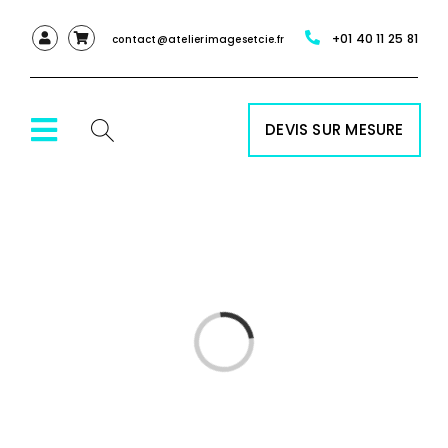
Passer
+01 40 11 25 81
au
contact@atelierimagesetcie.fr
contenu
DEVIS SUR MESURE
Toggle
Navigation
ACCUEIL
NOS SERVICES
NOS PRODUITS
Chargement…
RÉALISATIONS