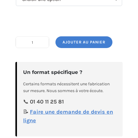
AJOUTER AU PANIER
quantité
de
Banner
L
Un format spécifique ?
Certains formats nécessitent une fabrication
sur mesure. Nous sommes à votre écoute.
📞
01 40 11 25 81
📝
Faire une demande de devis en
ligne