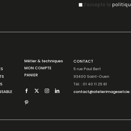
J’accepte la
politiqu
Métier & techniques
CONTACT
MON COMPTE
ES
5 rue Paul Bert
PANIER
TS
93400 Saint-Ouen
NS
Tél. : 01 40 11 25 81
SABLE
contact@atelierimagesetcie.