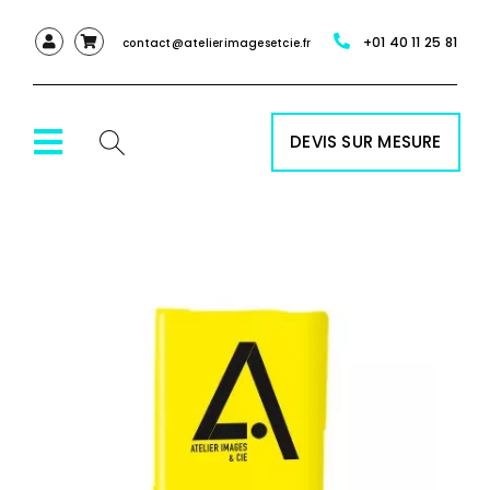
Passer
+01 40 11 25 81
au
contact@atelierimagesetcie.fr
contenu
DEVIS SUR MESURE
Toggle
Navigation
ACCUEIL
NOS SERVICES
NOS PRODUITS
RÉALISATIONS