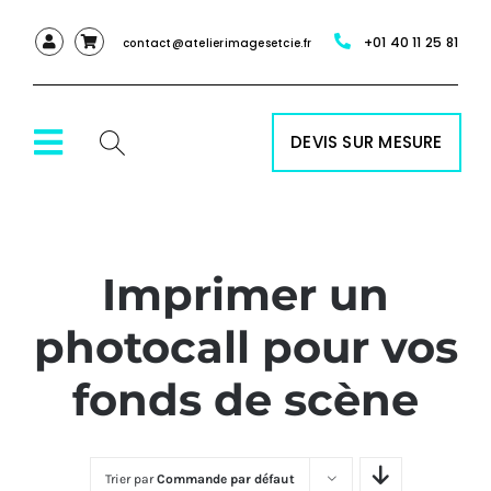
Passer
+01 40 11 25 81
au
contact@atelierimagesetcie.fr
contenu
DEVIS SUR MESURE
Toggle
Navigation
ACCUEIL
Imprimer un
NOS SERVICES
photocall pour vos
NOS PRODUITS
fonds de scène
RÉALISATIONS
Trier par
Commande par défaut