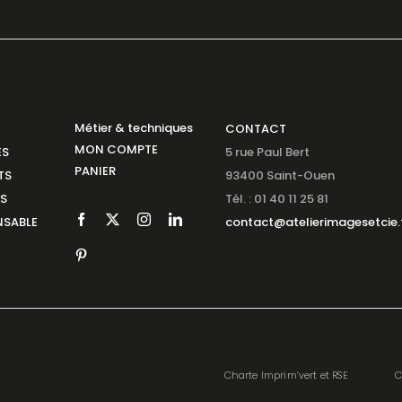
Métier & techniques
CONTACT
MON COMPTE
ES
5 rue Paul Bert
PANIER
TS
93400 Saint-Ouen
NS
Tél. : 01 40 11 25 81
SABLE
contact@atelierimagesetcie.
Charte Imprim’vert et RSE