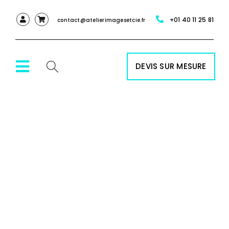
Passer
+01 40 11 25 81
au
contact@atelierimagesetcie.fr
contenu
DEVIS SUR MESURE
Toggle
Navigation
ACCUEIL
NOS SERVICES
NOS PRODUITS
RÉALISATIONS