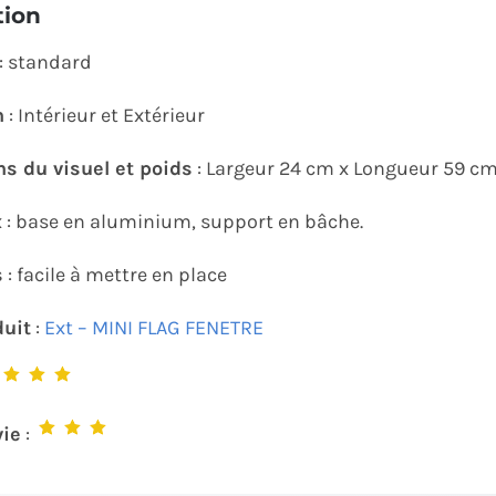
tion
: standard
n
: Intérieur et Extérieur
s du visuel et poids
: Largeur 24 cm x Longueur 59 cm ;
x
: base en aluminium, support en bâche.
s
: facile à mettre en place
duit
:
Ext – MINI FLAG FENETRE
:
vie
: