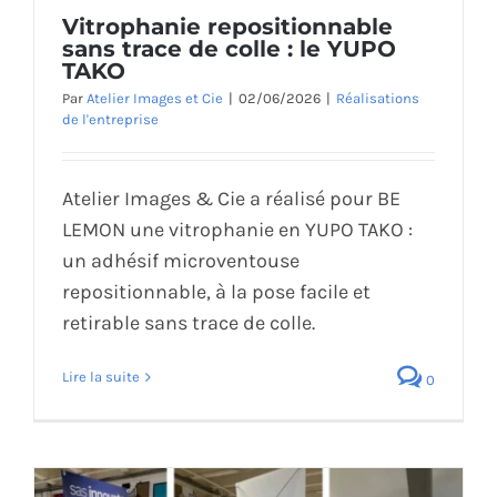
Vitrophanie repositionnable
ÉCO-RESPONSABLE
sans trace de colle : le YUPO
TAKO
CONTACT
Par
Atelier Images et Cie
|
02/06/2026
|
Réalisations
de l'entreprise
Atelier Images & Cie a réalisé pour BE
LEMON une vitrophanie en YUPO TAKO :
un adhésif microventouse
repositionnable, à la pose facile et
retirable sans trace de colle.
Lire la suite
0