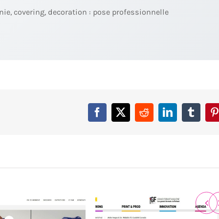
ie, covering, decoration : pose professionnelle
Facebook
X
Reddit
LinkedIn
Tumbl
P