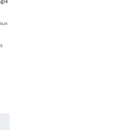
ogie
 aux
us