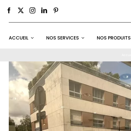
Passer
au
contenu
ACCUEIL
NOS SERVICES
NOS PRODUITS
Accue
Voir
l'image
agrandie