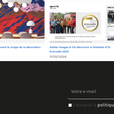
prend le virage de la décoration
Atelier Images & Cie décroche la Médaille d’Or
Ecovadis 2023
11/05/2026
J’accepte la
politiqu