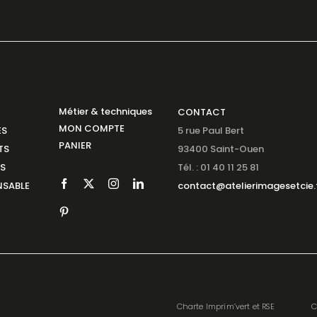
Métier & techniques
CONTACT
MON COMPTE
ES
5 rue Paul Bert
PANIER
TS
93400 Saint-Ouen
NS
Tél. : 01 40 11 25 81
SABLE
contact@atelierimagesetcie.
Charte Imprim’vert et RSE