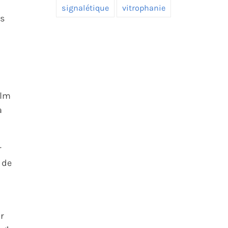
signalétique
vitrophanie
s
ilm
a
r
 de
r