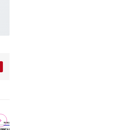
r
interest