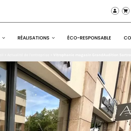
RÉALISATIONS
ÉCO-RESPONSABLE
CO
il
>
Actualité de l'entreprise
>
Vitrophanie magasin GrandAudition Sartrou