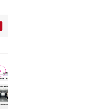
r
interest