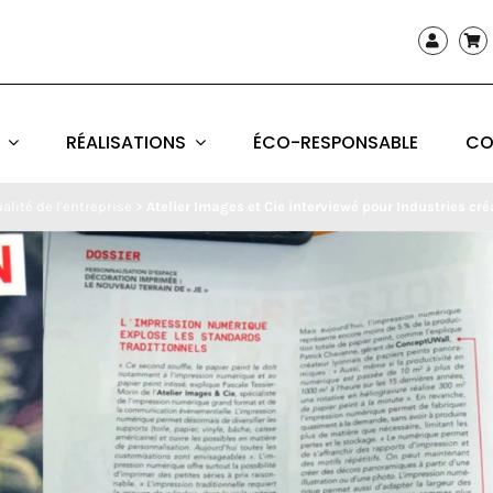
RÉALISATIONS
ÉCO-RESPONSABLE
CO
alité de l'entreprise
>
Atelier Images et Cie interviewé pour Industries cr