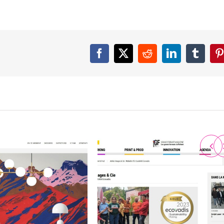
Facebook
X
Reddit
LinkedIn
Tumbl
P