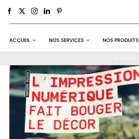
Passer
au
contenu
ACCUEIL
NOS SERVICES
NOS PRODUITS
Accueil
>
Actu
Voir
l'image
agrandie