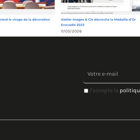
prend le virage de la décoration
Atelier Images & Cie décroche la Médaille d’Or
Ecovadis 2023
11/05/2026
J’accepte la
politiqu