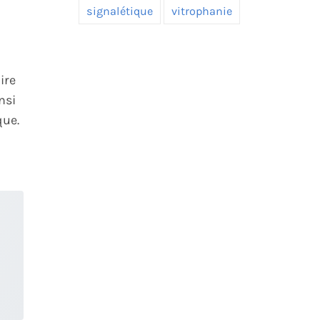
signalétique
vitrophanie
ire
nsi
que.