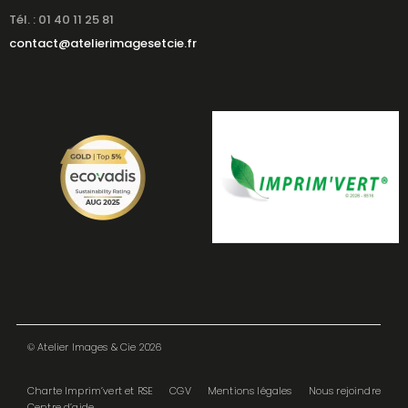
Tél. : 01 40 11 25 81
contact@atelierimagesetcie.fr
© Atelier Images & Cie 2026
Charte Imprim’vert et RSE
CGV
Mentions légales
Nous rejoindre
Centre d’aide