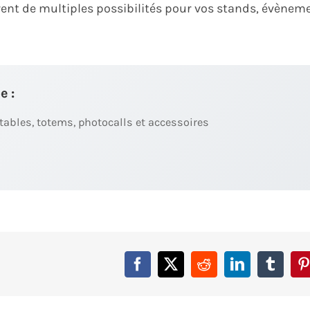
frent de multiples possibilités pour vos stands, évènem
e :
ables, totems, photocalls et accessoires
Facebook
X
Reddit
LinkedIn
Tumbl
P