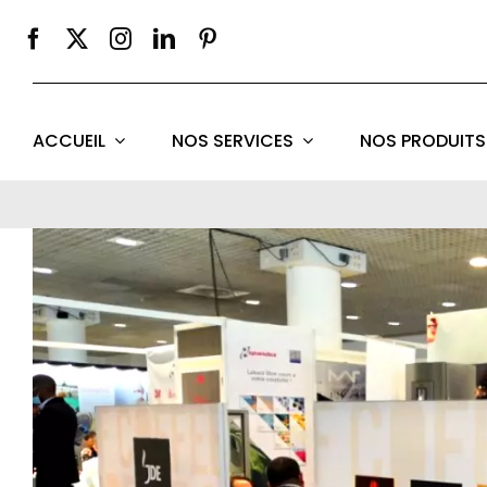
Passer
au
contenu
ACCUEIL
NOS SERVICES
NOS PRODUITS
Voir
l'image
agrandie