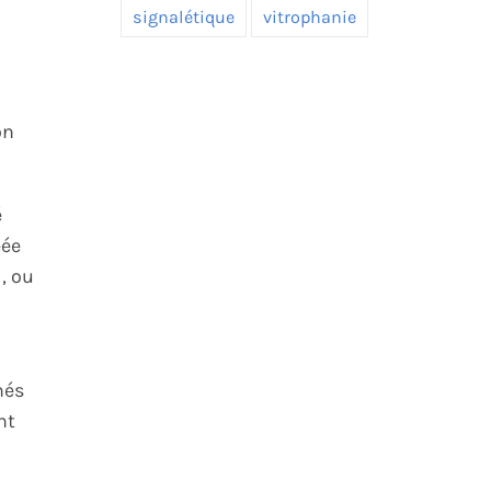
signalétique
vitrophanie
on
é
éée
, ou
nés
nt