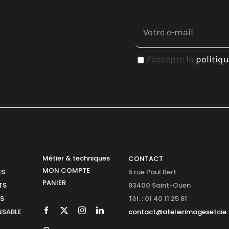
J’accepte la
politiqu
Métier & techniques
CONTACT
MON COMPTE
ES
5 rue Paul Bert
PANIER
TS
93400 Saint-Ouen
NS
Tél. : 01 40 11 25 81
SABLE
contact@atelierimagesetcie.