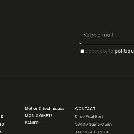
J’accepte la
politiqu
Métier & techniques
CONTACT
MON COMPTE
ES
5 rue Paul Bert
PANIER
TS
93400 Saint-Ouen
NS
Tél. : 01 40 11 25 81