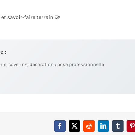
 et savoir-faire terrain 🤝
e :
ie, covering, decoration : pose professionnelle
Facebook
X
Reddit
LinkedIn
Tumbl
P