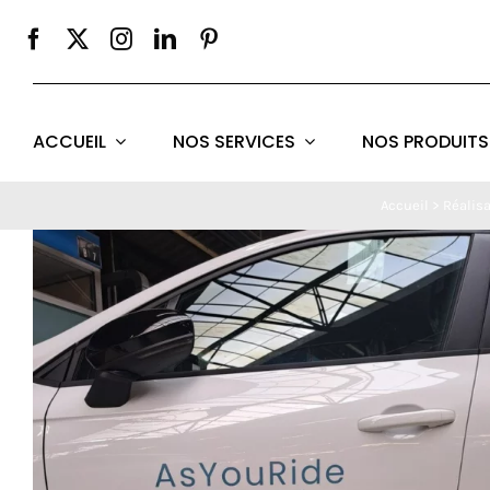
Passer
au
contenu
ACCUEIL
NOS SERVICES
NOS PRODUITS
Accueil
>
Réalisa
Voir
l'image
agrandie