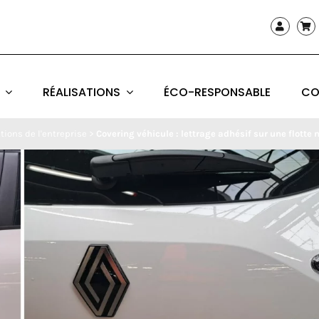
RÉALISATIONS
ÉCO-RESPONSABLE
CO
tions de l'entreprise
>
Covering véhicule : lettrage adhésif sur une flotte