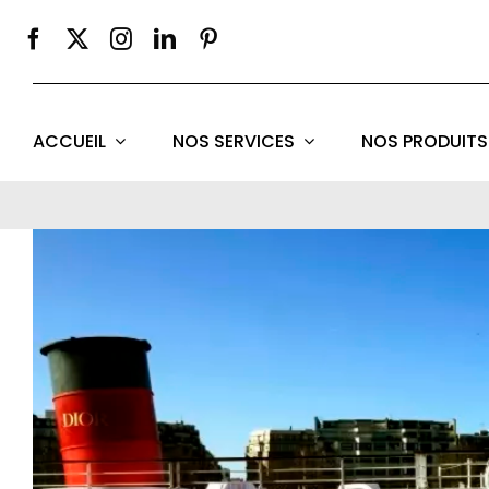
Passer
au
contenu
ACCUEIL
NOS SERVICES
NOS PRODUITS
Voir
l'image
agrandie