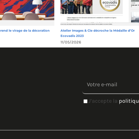
prend le virage de la décoration
Atelier Images & Cie décroche la Médaille d’Or
Ecovadis 2023
11/05/2026
J’accepte la
politiqu