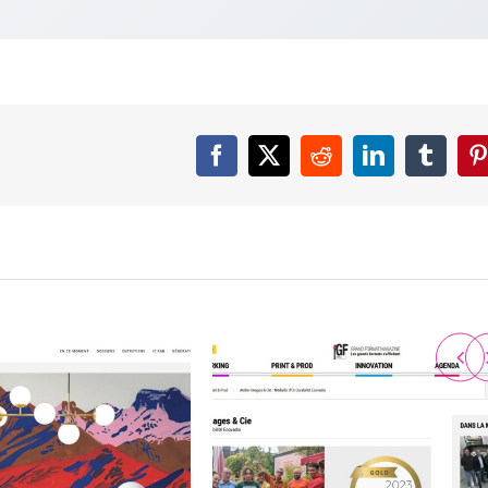
Facebook
X
Reddit
LinkedIn
Tumbl
P