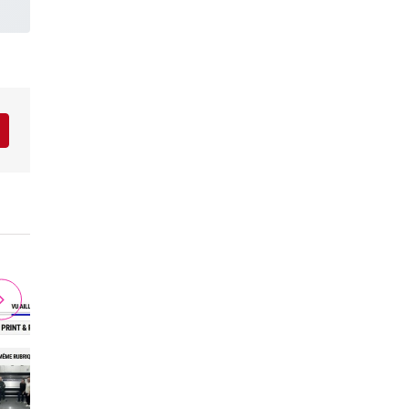
r
interest