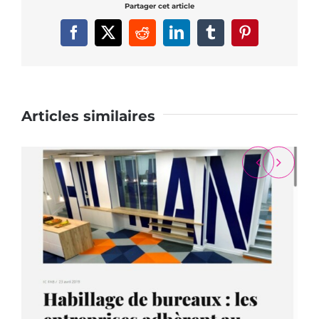
Partager cet article
Facebook
X
Reddit
LinkedIn
Tumblr
Pinterest
Articles similaires