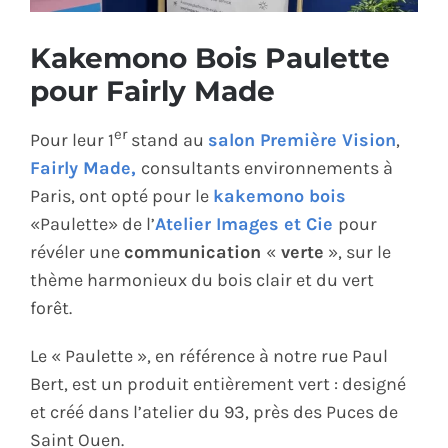
ÉCO-RESPONSABLE
Kakemono Bois Paulette
pour Fairly Made
CONTACT
er
Pour leur 1
stand au
salon Première Vision
,
Fairly Made,
consultants environnements à
Paris, ont opté pour le
kakemono bois
«Paulette» de l’
Atelier Images et Cie
pour
révéler une
communication
«
verte
», sur le
thème harmonieux du bois clair et du vert
forêt.
Le « Paulette », en référence à notre rue Paul
Bert, est un produit entièrement vert : designé
et créé dans l’atelier du 93, près des Puces de
Saint Ouen.