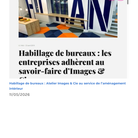
Habillage de bureaux : Atelier Images & Cie au service de l’aménagement
A
intérieur
1
11/05/2026