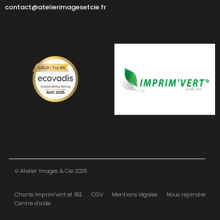
contact@atelierimagesetcie.fr
© Atelier Images & Cie 2026
Charte Imprim’vert et RSE
CGV
Mentions légales
Nous rejoindre
Centre d’aide