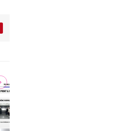
r
interest