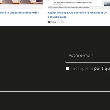
prend le virage de la décoration
Atelier Images & Cie décroche la Médaille d’Or
Ecovadis 2023
11/05/2026
J’accepte la
politiqu