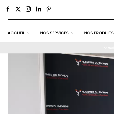
Passer
au
contenu
ACCUEIL
NOS SERVICES
NOS PRODUITS
Accuei
Voir
l'image
agrandie