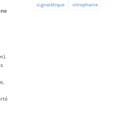
signalétique
vitrophanie
une
m).
rs
e,
erté