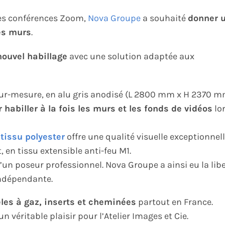
ses conférences Zoom,
Nova Groupe
a souhaité
donner 
ses murs
.
 nouvel habillage
avec une solution adaptée aux
 sur-mesure, en alu gris anodisé (L 2800 mm x H 2370 m
abiller à la fois les murs et les fonds de vidéos
lo
tissu polyester
offre une qualité visuelle exceptionnell
, en tissu extensible anti-feu M1.
’un poseur professionnel. Nova Groupe a ainsi eu la lib
indépendante.
êles à gaz, inserts et cheminées
partout en France.
 véritable plaisir pour l’Atelier Images et Cie.