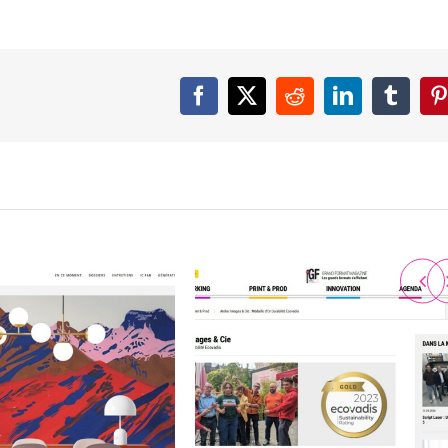
Facebook
X
Reddit
LinkedIn
Tumbl
P