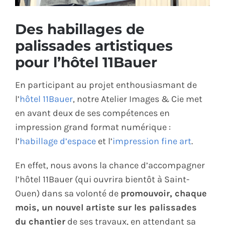
ÉCO-RESPONSABLE
Des habillages de
palissades artistiques
CONTACT
pour l’hôtel 11Bauer
En participant au projet enthousiasmant de
l’
hôtel 11Bauer
, notre Atelier Images & Cie met
en avant deux de ses compétences en
impression grand format numérique :
l’
habillage d’espace
et l’
impression fine art
.
En effet, nous avons la chance d’accompagner
l’hôtel 11Bauer (qui ouvrira bientôt à Saint-
Ouen) dans sa volonté de
promouvoir, chaque
mois, un nouvel artiste sur les palissades
du chantier
de ses travaux, en attendant sa