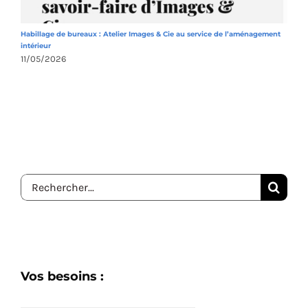
Habillage de bureaux : Atelier Images & Cie au service de l’aménagement
A
intérieur
1
11/05/2026
Rechercher:
Vos besoins :