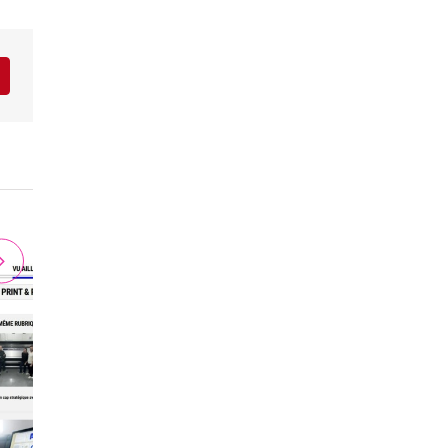
r
interest