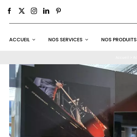
Passer
au
contenu
ACCUEIL
NOS SERVICES
NOS PRODUITS
Accueil
>
Ac
Voir
l'image
agrandie