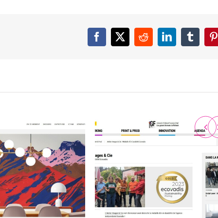
Facebook
X
Reddit
LinkedIn
Tumbl
P