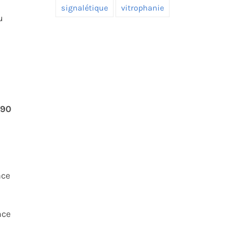
signalétique
vitrophanie
u
190
ace
nce