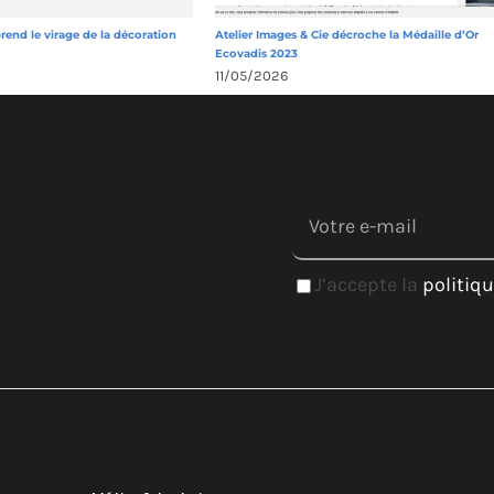
prend le virage de la décoration
Atelier Images & Cie décroche la Médaille d’Or
Ecovadis 2023
11/05/2026
J’accepte la
politiqu