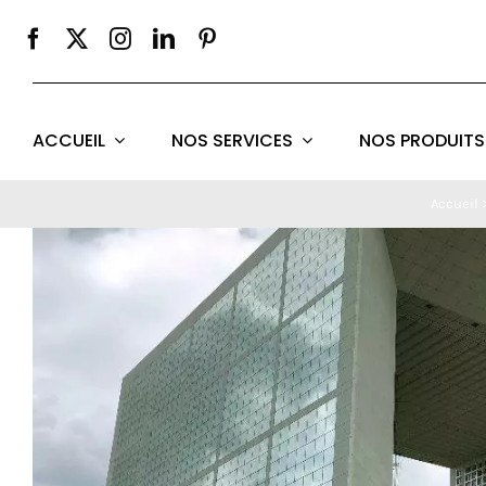
Passer
au
contenu
ACCUEIL
NOS SERVICES
NOS PRODUITS
Accueil
Voir
l'image
agrandie