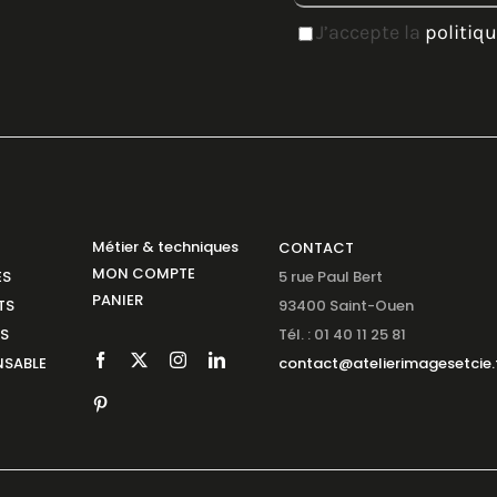
J’accepte la
politiqu
Métier & techniques
CONTACT
MON COMPTE
ES
5 rue Paul Bert
PANIER
TS
93400 Saint-Ouen
NS
Tél. : 01 40 11 25 81
SABLE
contact@atelierimagesetcie.