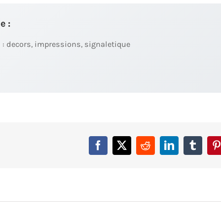
e :
 : decors, impressions, signaletique
Facebook
X
Reddit
LinkedIn
Tumbl
P