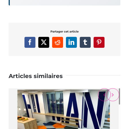
Partager cet article
Facebook
X
Reddit
LinkedIn
Tumblr
Pinterest
Articles similaires