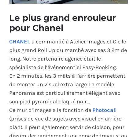
ÉCO-RESPONSABLE
Le plus grand enrouleur
pour Chanel
CONTACT
CHANEL
a commandé à Atelier Images et Cie le
plus grand Roll Up du marché avec ses 3.2m de
long. Notre partenaire agence était le
spécialiste de l’événementiel Easy-Booking.
En 2 minutes, les 3 mâts à l’arrière permettent
de monter un visuel extra large. Le modèle
Panorama est particulièrement élégant avec
son pied pyramidale laqué noir…
Ce mur d’images a la fonction de
Photocal
l
(prises de vue de sujets avec visuel en arrière-
plan). Il peut également servir de cloison, pour
dissimuler rapidement une zone de travaux, ou