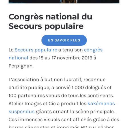
ÉCO-RESPONSABLE
Congrès national du
Secours populaire
CONTACT
EN SAVOIR PLUS
Le
Secours populaire
a tenu son
congrès
national
des 15 au 17 novembre 2019 à
Perpignan.
L’association à but non lucratif, reconnue
d’utilité publique, a convié 1 000 délégués et
100 partenaires venus de tous les continents.
Atelier Images et Cie a produit les
kakémonos
suspendus
géants ornant la scène principale.
Ces immenses visuels sont affichés grâce à des
barres clippantes et imprimés HD sur bâches