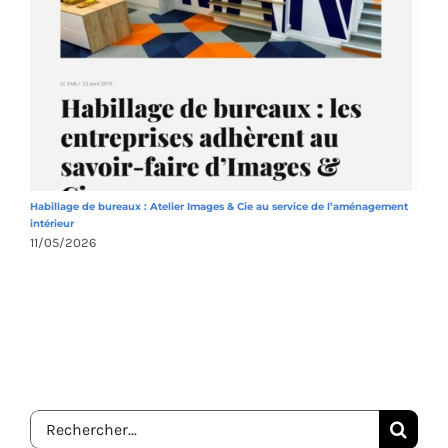
Habillage de bureaux : Atelier Images & Cie au service de l’aménagement
A
intérieur
1
11/05/2026
Rechercher: