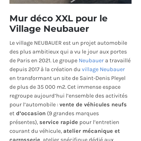
ÉCO-RESPONSABLE
Mur déco XXL pour le
Village Neubauer
CONTACT
Le village NEUBAUER est un projet automobile
des plus ambitieux qui a vu le jour aux portes
de Paris en 2021. Le groupe
Neubauer
a travaillé
depuis 2017 à la création du
village Neubauer
en transformant un site de Saint-Denis Pleyel
de plus de 35 000 m2. Cet immense espace
regroupe aujourd’hui l’ensemble des activités
pour l’automobile :
vente de véhicules neufs
et
d’occasion
(9 grandes marques
présentes),
service rapide
pour l’entretien
courant du véhicule,
atelier mécanique et
carrosserie
, atelier spécifique dédié aux