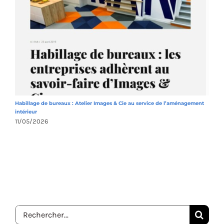
Habillage de bureaux : Atelier Images & Cie au service de l’aménagement
A
intérieur
1
11/05/2026
Rechercher: