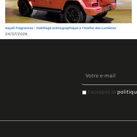
Kayali Fragrances – Habillage scénographique à l’Atelier des Lumières
24/07/2026
J’accepte la
politiqu