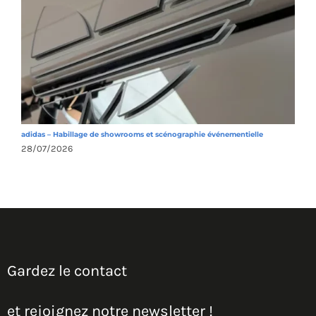
adidas – Habillage de showrooms et scénographie événementielle
K
28/07/2026
2
Gardez le contact
et rejoignez notre newsletter !