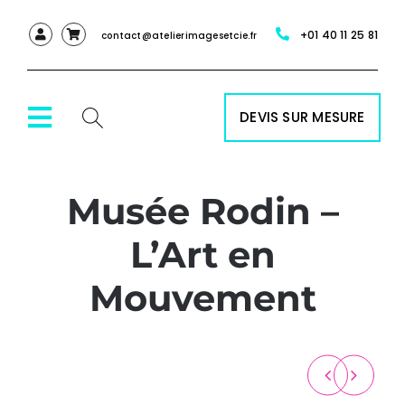
Passer
+01 40 11 25 81
au
contact@atelierimagesetcie.fr
contenu
DEVIS SUR MESURE
Toggle
Navigation
ACCUEIL
Musée Rodin –
L’Art en
NOS SERVICES
Mouvement
NOS PRODUITS
RÉALISATIONS