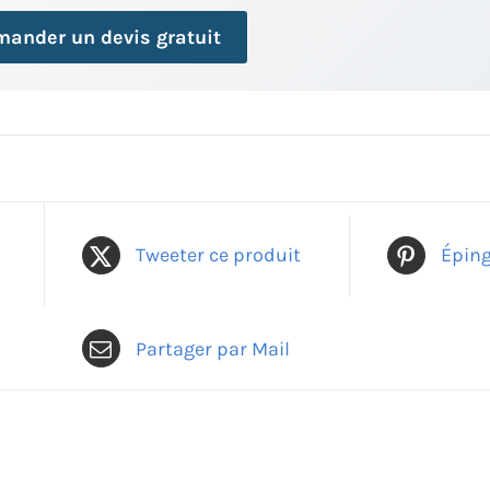
ander un devis gratuit
Tweeter ce produit
Éping
Partager par Mail