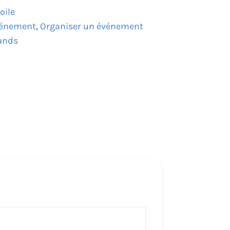
oile
événement
,
Organiser un événement
tands