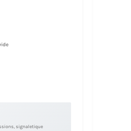
vide
ssions, signaletique