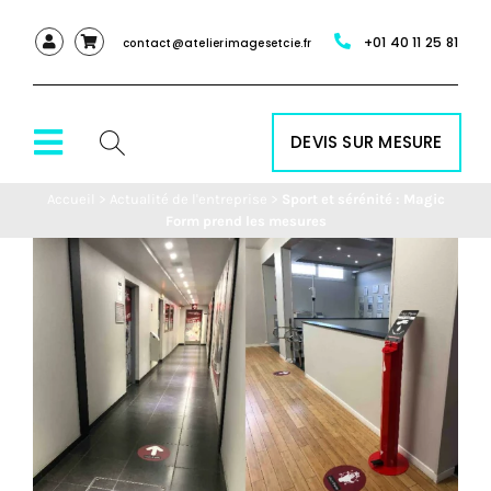
Passer
+01 40 11 25 81
au
contact@atelierimagesetcie.fr
contenu
DEVIS SUR MESURE
Toggle
Accueil
>
Actualité de l'entreprise
>
Sport et sérénité : Magic
Navigation
Form prend les mesures
ACCUEIL
Voir
l'image
NOS SERVICES
agrandie
NOS PRODUITS
RÉALISATIONS