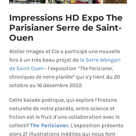
ÉCO-RESPONSABLE
Impressions HD Expo The
Parisianer Serre de Saint-
CONTACT
Ouen
Atelier Images et Cie a participé une nouvelle
fois à un très beau projet de
la Serre Wangari
de Saint Ouen
: l’exposition
“The Parisianer,
chroniques de notre planète
” qui s’y tient du 20
octobre au 16 décembre 2022.
Cette balade poétique, qui explore l’histoire
naturelle de notre planète, entre science et
fiction est le fruit d’une collaboration avec le
collectif
The Parisianer.
L’exposition présente
alors 21 illustrations inédites qui nous font