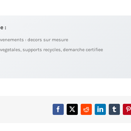
e :
evenements : decors sur mesure
vegetales, supports recycles, demarche certifiee
Facebook
X
Reddit
LinkedIn
Tumbl
P