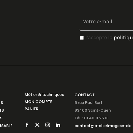
J’accepte la
politiqu
Métier & techniques
CONTACT
MON COMPTE
ES
5 rue Paul Bert
PANIER
TS
93400 Saint-Ouen
NS
Tél. : 01 40 11 25 81
SABLE
contact@atelierimagesetcie.