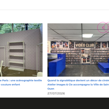
 Paris : une scénographie textile
Quand la signalétique devient un décor de ciném
e couture enfant
Atelier Images & Cie accompagne la Ville de Sain
Ouen
27/07/2026