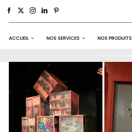
Passer
au
contenu
ACCUEIL
NOS SERVICES
NOS PRODUITS
Accueil
>
Réalisation
Voir
l'image
agrandie