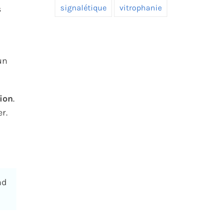
signalétique
vitrophanie
s
un
ion
.
r.
nd