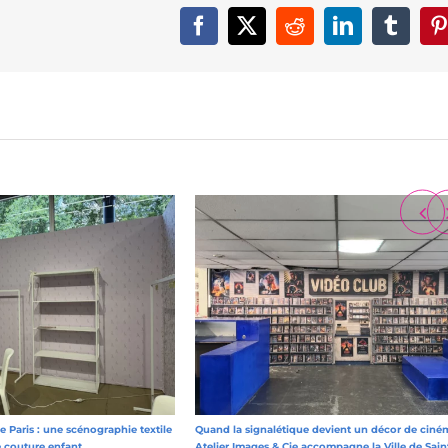
Facebook
X
Reddit
LinkedIn
Tumbl
P
 Paris : une scénographie textile
Quand la signalétique devient un décor de ciném
e couture enfant
Atelier Images & Cie accompagne la Ville de Sain