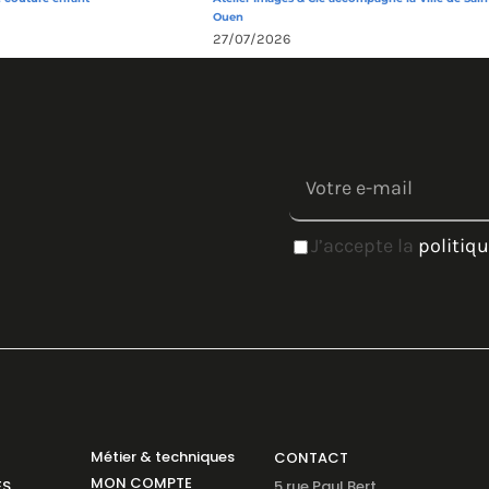
Ouen
27/07/2026
J’accepte la
politiqu
Métier & techniques
CONTACT
MON COMPTE
ES
5 rue Paul Bert