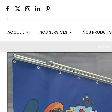
Passer
au
contenu
ACCUEIL
NOS SERVICES
NOS PRODUITS
Accueil
Voir
l'image
agrandie