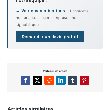
notre equipe :
→ Voir nos realisations
— Decouvrez
nos projets : decors, impressions,
signaletique
Demander un devis gratuit
Partager cet article
Facebook
X
Reddit
LinkedIn
Tumblr
Pinterest
Articles similaires