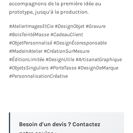
accompagnons de la première idée au
prototype, jusqu’à la production.
#AtelierImagesEtCie #DesignObjet #Gravure
#BoisTeintéMasse #CadeauClient
#ObjetPersonnalisé #DesignÉcoresponsable
#MadeInAtelier #CréationSurMesure
#ÉditionLimitée #DesignUtile #ArtisanatGraphique
#ObjetsSinguliers #PorteTasse #DesignDeMarque
#PersonnalisationCréative
Besoin d'un devis ? Contactez