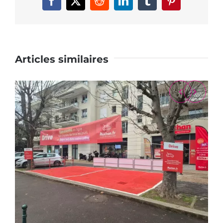
Facebook
X
Reddit
LinkedIn
Tumblr
Pinterest
Articles similaires