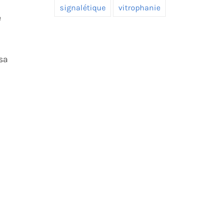
signalétique
vitrophanie
e
sa