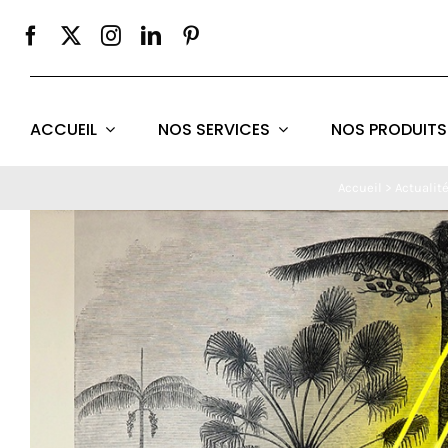
Passer
au
contenu
ACCUEIL
NOS SERVICES
NOS PRODUITS
Accueil
>
Actualité
Voir
l'image
agrandie