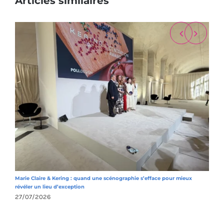
Articles similaires
Marie Claire & Kering : quand une scénographie s’efface pour mieux
M
révéler un lieu d’exception
h
27/07/2026
2