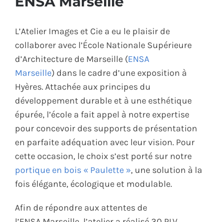
ENSA Marseille
ÉCO-RESPONSABLE
L’Atelier Images et Cie a eu le plaisir de
collaborer avec l’École Nationale Supérieure
CONTACT
d’Architecture de Marseille (
ENSA
Marseille
) dans le cadre d’une exposition à
Hyères. Attachée aux principes du
développement durable et à une esthétique
épurée, l’école a fait appel à notre expertise
pour concevoir des supports de présentation
en parfaite adéquation avec leur vision. Pour
cette occasion, le choix s’est porté sur notre
portique en bois « Paulette »
, une solution à la
fois élégante, écologique et modulable.
Afin de répondre aux attentes de
l’ENSA Marseille, l’atelier a réalisé 30 PLV