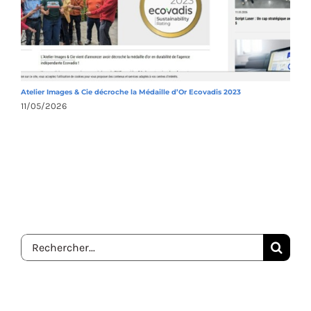
Atelier Images & Cie décroche la Médaille d’Or Ecovadis 2023
A
11/05/2026
1
Rechercher: