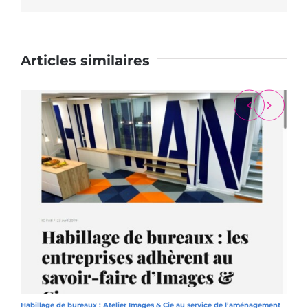
Articles similaires
Habillage de bureaux : Atelier Images & Cie au service de l’aménagement
A