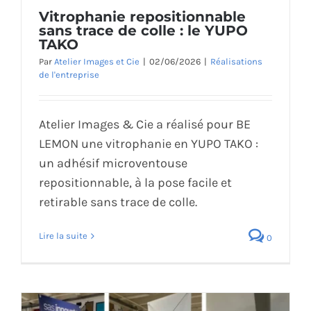
Vitrophanie repositionnable
ÉCO-RESPONSABLE
sans trace de colle : le YUPO
TAKO
CONTACT
Par
Atelier Images et Cie
|
02/06/2026
|
Réalisations
de l'entreprise
Atelier Images & Cie a réalisé pour BE
LEMON une vitrophanie en YUPO TAKO :
un adhésif microventouse
repositionnable, à la pose facile et
retirable sans trace de colle.
Lire la suite
0