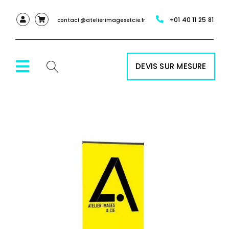
Passer
+01 40 11 25 81
au
contact@atelierimagesetcie.fr
contenu
DEVIS SUR MESURE
Toggle
Navigation
ACCUEIL
NOS SERVICES
NOS PRODUITS
RÉALISATIONS