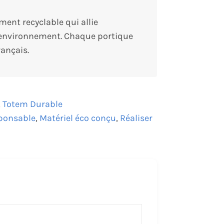
ent recyclable qui allie
 l’environnement. Chaque portique
rançais.
,
Totem Durable
ponsable
,
Matériel éco conçu
,
Réaliser