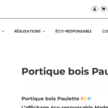
RÉALISATIONS
ÉCO-RESPONSABLE
CO
Portique bois Pa
Portique bois Paulette
P
O
P
L’affichage éco-responsable Made