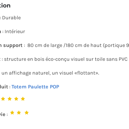
tion
: Durable
n
: Intérieur
n support
: 80 cm de large /180 cm de haut (portique
x
: structure en bois éco-conçu visuel sur toile sans PVC 
: un affichage naturel, un visuel «flottant».
duit
:
Totem Paulette POP
:
vie
: